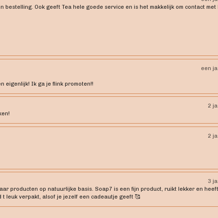
jn bestelling. Ook geeft Tea hele goede service en is het makkelijk om contact met
een j
eigenlijk! Ik ga je flink promoten!!
2 j
ken!
2 j
3 j
 producten op natuurlijke basis. Soap7 is een fijn product, ruikt lekker en heeft
 t leuk verpakt, alsof je jezelf een cadeautje geeft 🥰