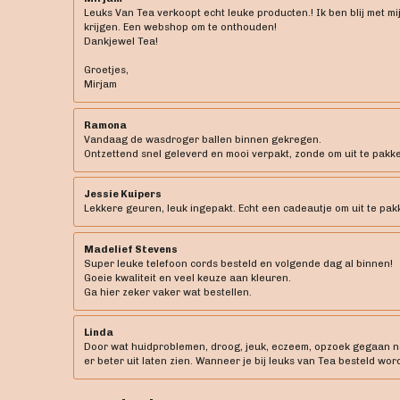
Leuks Van Tea verkoopt echt leuke producten.! Ik ben blij met mi
krijgen. Een webshop om te onthouden!
Dankjewel Tea!
Groetjes,
Mirjam
Ramona
Vandaag de wasdroger ballen binnen gekregen.
Ontzettend snel geleverd en mooi verpakt, zonde om uit te pakken 
Jessie Kuipers
Lekkere geuren, leuk ingepakt. Echt een cadeautje om uit te pak
Madelief Stevens
Super leuke telefoon cords besteld en volgende dag al binnen!
Goeie kwaliteit en veel keuze aan kleuren.
Ga hier zeker vaker wat bestellen.
Linda
Door wat huidproblemen, droog, jeuk, eczeem, opzoek gegaan naar
er beter uit laten zien. Wanneer je bij leuks van Tea besteld word