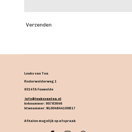
Verzenden
Leuks van Tea
Roderwolderweg 1
9314TA Foxwolde
info@leuksvantea.nl
kvknummer: 90783646
btwnummer: NL004844100B17
Afhalen mogelijk op afspraak