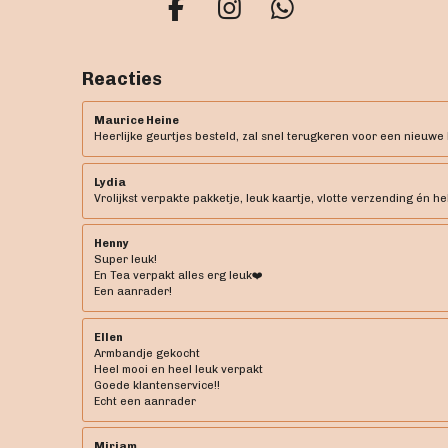
F
I
W
a
n
h
c
s
a
Reacties
e
t
t
b
a
s
Maurice Heine
Heerlijke geurtjes besteld, zal snel terugkeren voor een nieuwe 
o
g
A
o
r
p
Lydia
k
a
p
Vrolijkst verpakte pakketje, leuk kaartje, vlotte verzending én he
m
Henny
Super leuk!
En Tea verpakt alles erg leuk❤️
Een aanrader!
Ellen
Armbandje gekocht
Heel mooi en heel leuk verpakt
Goede klantenservice!!
Echt een aanrader
Mirjam