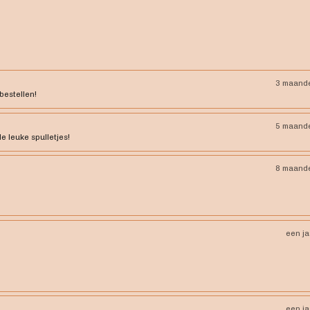
3 maand
bestellen!
5 maand
le leuke spulletjes!
8 maand
een j
een j