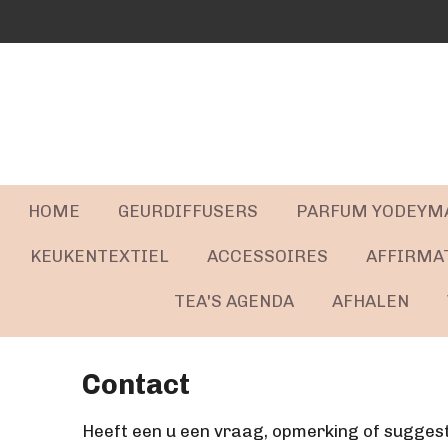
Ga
direct
naar
de
hoofdinhoud
HOME
GEURDIFFUSERS
PARFUM YODEYM
KEUKENTEXTIEL
ACCESSOIRES
AFFIRMA
TEA'S AGENDA
AFHALEN
Contact
Heeft een u een vraag, opmerking of sugges