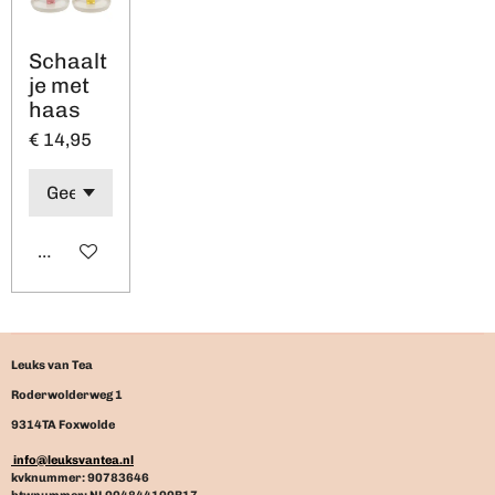
Schaalt
je met
haas
€ 14,95
In winkelwagen
Leuks van Tea
Roderwolderweg 1
9314TA Foxwolde
info@leuksvantea.nl
kvknummer: 90783646