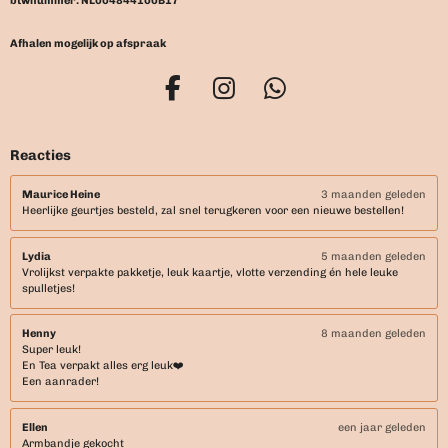
btwnummer: NL004844100B17
Afhalen mogelijk op afspraak
F
I
W
a
n
h
c
s
a
Reacties
e
t
t
b
a
s
Maurice Heine
3 maanden geleden
Heerlijke geurtjes besteld, zal snel terugkeren voor een nieuwe bestellen!
o
g
A
o
r
p
Lydia
5 maanden geleden
k
a
p
Vrolijkst verpakte pakketje, leuk kaartje, vlotte verzending én hele leuke
m
spulletjes!
Henny
8 maanden geleden
Super leuk!
En Tea verpakt alles erg leuk❤️
Een aanrader!
Ellen
een jaar geleden
Armbandje gekocht