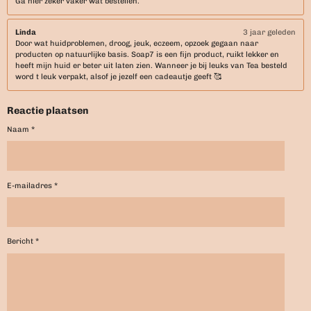
Ga hier zeker vaker wat bestellen.
Linda
3 jaar geleden
Door wat huidproblemen, droog, jeuk, eczeem, opzoek gegaan naar
producten op natuurlijke basis. Soap7 is een fijn product, ruikt lekker en
heeft mijn huid er beter uit laten zien. Wanneer je bij leuks van Tea besteld
word t leuk verpakt, alsof je jezelf een cadeautje geeft 🥰
Reactie plaatsen
Naam *
E-mailadres *
Bericht *