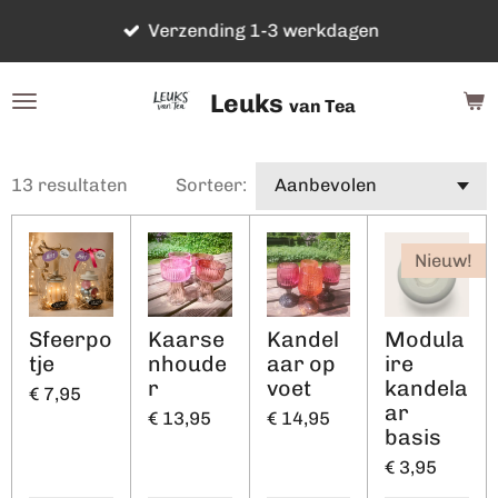
Ga
Verzending 1-3 werkdagen
direct
naar
Leuks
de
van Tea
hoofdinhoud
13 resultaten
Sorteer:
Nieuw!
Sfeerpo
Kaarse
Kandel
Modula
tje
nhoude
aar op
ire
r
voet
kandela
€ 7,95
ar
€ 13,95
€ 14,95
basis
€ 3,95