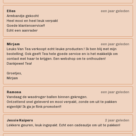
Ellen
een jaar geleden
Armbandje gekocht
Heel mooi en heel leuk verpakt
Goede klantenservice!!
Echt een aanrader
Mirjam
een jaar geleden
Leuks Van Tea verkoopt echt leuke producten.! Ik ben blij met mijn
bestelling. Ook geeft Tea hele goede service en is het makkelijk om
contact met haar te krijgen. Een webshop om te onthouden!
Dankjewel Tea!
Groetjes,
Mirjam
Ramona
een jaar geleden
Vandaag de wasdroger ballen binnen gekregen.
Ontzettend snel geleverd en mooi verpakt, zonde om uit te pakken
eigenlijk! Ik ga je flink promoten!!
Jessie Kuipers
2 jaar geleden
Lekkere geuren, leuk ingepakt. Echt een cadeautje om uit te pakken!