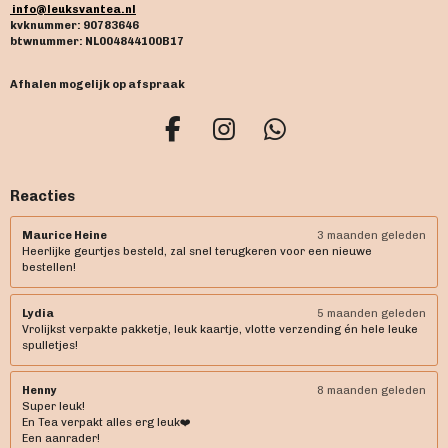
info@leuksvantea.nl
kvknummer: 90783646
btwnummer: NL004844100B17
Afhalen mogelijk op afspraak
F
I
W
a
n
h
c
s
a
Reacties
e
t
t
b
a
s
Maurice Heine
3 maanden geleden
Heerlijke geurtjes besteld, zal snel terugkeren voor een nieuwe
o
g
A
bestellen!
o
r
p
k
a
p
Lydia
5 maanden geleden
m
Vrolijkst verpakte pakketje, leuk kaartje, vlotte verzending én hele leuke
spulletjes!
Henny
8 maanden geleden
Super leuk!
En Tea verpakt alles erg leuk❤️
Een aanrader!