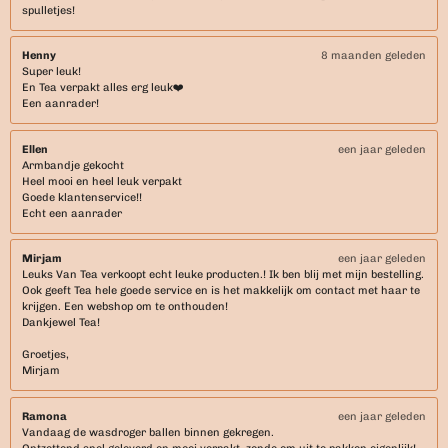
m
spulletjes!
Henny
8 maanden geleden
Super leuk!
En Tea verpakt alles erg leuk❤️
Een aanrader!
Ellen
een jaar geleden
Armbandje gekocht
Heel mooi en heel leuk verpakt
Goede klantenservice!!
Echt een aanrader
Mirjam
een jaar geleden
Leuks Van Tea verkoopt echt leuke producten.! Ik ben blij met mijn bestelling.
Ook geeft Tea hele goede service en is het makkelijk om contact met haar te
krijgen. Een webshop om te onthouden!
Dankjewel Tea!
Groetjes,
Mirjam
Ramona
een jaar geleden
Vandaag de wasdroger ballen binnen gekregen.