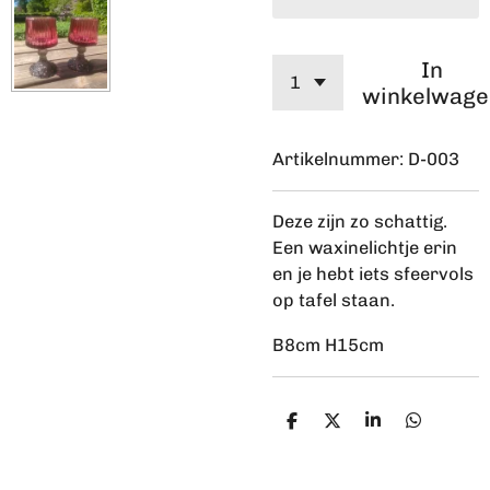
In
winkelwage
Artikelnummer:
D-003
Deze zijn zo schattig.
Een waxinelichtje erin
en je hebt iets sfeervols
op tafel staan.
B8cm H15cm
D
D
S
D
e
e
h
e
l
e
a
l
e
l
r
e