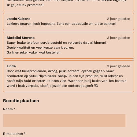
Ontzettend snel geleverd en mooi verpakt, zonde om uit te pakken eigenlijk!
Ik ga je flink promoten!!
Jessie Kuipers
2 jaar geleden
Lekkere geuren, leuk ingepakt. Echt een cadeautje om uit te pakken!
Madelief Stevens
2 jaar geleden
Super leuke telefoon cords besteld en volgende dag al binnen!
Goeie kwaliteit en veel keuze aan kleuren.
Ga hier zeker vaker wat bestellen.
Linda
3 jaar geleden
Door wat huidproblemen, droog, jeuk, eczeem, opzoek gegaan naar
producten op natuurlijke basis. Soap7 is een fijn product, ruikt lekker en
heeft mijn huid er beter uit laten zien. Wanneer je bij leuks van Tea besteld
word t leuk verpakt, alsof je jezelf een cadeautje geeft 🥰
Reactie plaatsen
Naam *
E-mailadres *