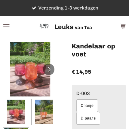
Ga
Verzending 1-3 werkdagen
direct
naar
Leuks
de
van Tea
hoofdinhoud
Kandelaar op
voet
€ 14,95
D-003
Oranje
D.paars