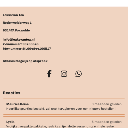
n
e
n
Leuks van Tea
Roderwolderweg 1
9314TA Foxwolde
info@leuksvantea.nl
kvknummer: 90783646
btwnummer: NL004844100B17
Afhalen mogelijk op afspraak
F
I
W
a
n
h
c
s
a
Reacties
e
t
t
b
a
s
Maurice Heine
3 maanden geleden
Heerlijke geurtjes besteld, zal snel terugkeren voor een nieuwe bestellen!
o
g
A
o
r
p
Lydia
5 maanden geleden
k
a
p
Vrolijkst verpakte pakketje, leuk kaartje, vlotte verzending én hele leuke