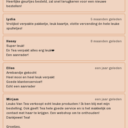
Heerlijke geurtjes besteld, zal snel terugkeren voor een nieuwe
o
g
A
bestellen!
o
r
p
k
a
p
Lydia
5 maanden geleden
m
Vrolijkst verpakte pakketje, leuk kaartje, vlotte verzending én hele leuke
spulletjes!
Henny
8 maanden geleden
Super leuk!
En Tea verpakt alles erg leuk❤️
Een aanrader!
Ellen
een jaar geleden
Armbandje gekocht
Heel mooi en heel leuk verpakt
Goede klantenservice!!
Echt een aanrader
Mirjam
een jaar geleden
Leuks Van Tea verkoopt echt leuke producten.! Ik ben blij met mijn
bestelling. Ook geeft Tea hele goede service en is het makkelijk om
contact met haar te krijgen. Een webshop om te onthouden!
Dankjewel Tea!
Groetjes,