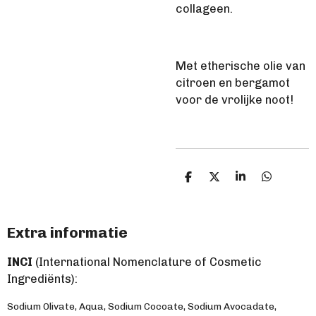
collageen.
Met etherische olie van
citroen en bergamot
voor de vrolijke noot!
D
D
S
D
e
e
h
e
l
e
a
l
e
l
r
e
n
e
n
Extra informatie
INCI
(International Nomenclature of Cosmetic
Ingrediënts):
Sodium Olivate, Aqua, Sodium Cocoate, Sodium Avocadate,