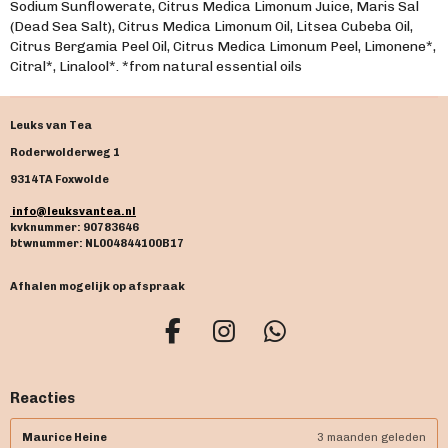
Sodium Sunflowerate, Citrus Medica Limonum Juice, Maris Sal
(Dead Sea Salt), Citrus Medica Limonum Oil, Litsea Cubeba Oil,
Citrus Bergamia Peel Oil, Citrus Medica Limonum Peel, Limonene*,
Citral*, Linalool*. *from natural essential oils
Leuks van Tea
Roderwolderweg 1
9314TA Foxwolde
info@leuksvantea.nl
kvknummer: 90783646
btwnummer: NL004844100B17
Afhalen mogelijk op afspraak
F
I
W
a
n
h
c
s
a
Reacties
e
t
t
b
a
s
Maurice Heine
3 maanden geleden