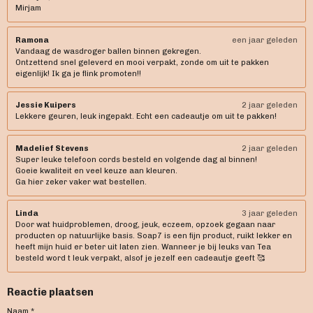
Mirjam
Ramona
een jaar geleden
Vandaag de wasdroger ballen binnen gekregen.
Ontzettend snel geleverd en mooi verpakt, zonde om uit te pakken
eigenlijk! Ik ga je flink promoten!!
Jessie Kuipers
2 jaar geleden
Lekkere geuren, leuk ingepakt. Echt een cadeautje om uit te pakken!
Madelief Stevens
2 jaar geleden
Super leuke telefoon cords besteld en volgende dag al binnen!
Goeie kwaliteit en veel keuze aan kleuren.
Ga hier zeker vaker wat bestellen.
Linda
3 jaar geleden
Door wat huidproblemen, droog, jeuk, eczeem, opzoek gegaan naar
producten op natuurlijke basis. Soap7 is een fijn product, ruikt lekker en
heeft mijn huid er beter uit laten zien. Wanneer je bij leuks van Tea
besteld word t leuk verpakt, alsof je jezelf een cadeautje geeft 🥰
Reactie plaatsen
Naam *