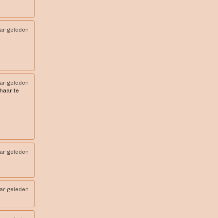
aar geleden
aar geleden
 haar te
aar geleden
aar geleden