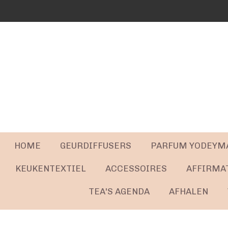
Ga
direct
naar
de
hoofdinhoud
HOME
GEURDIFFUSERS
PARFUM YODEYM
KEUKENTEXTIEL
ACCESSOIRES
AFFIRMA
TEA'S AGENDA
AFHALEN