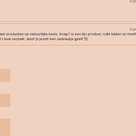
2 j
3 j
 producten op natuurlijke basis. Soap7 is een fijn product, ruikt lekker en heeft
 t leuk verpakt, alsof je jezelf een cadeautje geeft 🥰