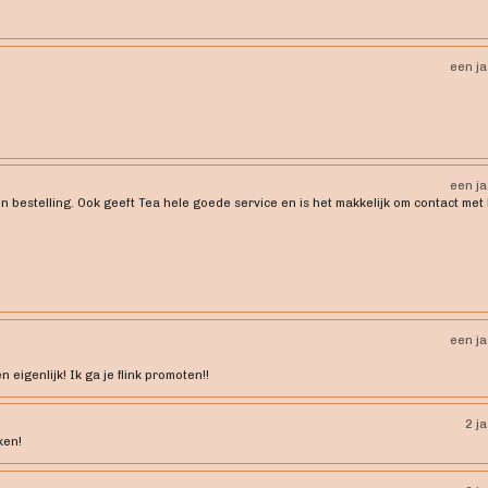
een j
een j
jn bestelling. Ook geeft Tea hele goede service en is het makkelijk om contact met
een j
eigenlijk! Ik ga je flink promoten!!
2 j
ken!