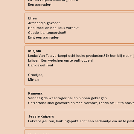
Een aanrader!
Ellen
Armbandje gekocht
Heel mooi en heel leuk verpakt
Goede klantenservice!!
Echt een aanrader
Mirjam
Leuks Van Tea verkoopt echt leuke producten.! Ik ben blij met mi
krijgen. Een webshop om te onthouden!
Dankjewel Tea!
Groetjes,
Mirjam
Ramona
Vandaag de wasdroger ballen binnen gekregen.
Ontzettend snel geleverd en mooi verpakt, zonde om uit te pakken 
Jessie Kuipers
Lekkere geuren, leuk ingepakt. Echt een cadeautje om uit te pak