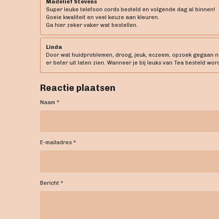
Madelief Stevens
Super leuke telefoon cords besteld en volgende dag al binnen!
Goeie kwaliteit en veel keuze aan kleuren.
Ga hier zeker vaker wat bestellen.
Linda
Door wat huidproblemen, droog, jeuk, eczeem, opzoek gegaan naar
er beter uit laten zien. Wanneer je bij leuks van Tea besteld word
Reactie plaatsen
Naam *
E-mailadres *
Bericht *