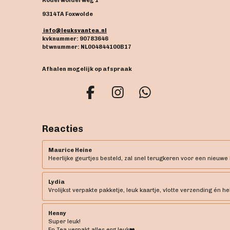
Roderwolderweg 1
9314TA Foxwolde
info@leuksvantea.nl
kvknummer: 90783646
btwnummer: NL004844100B17
Afhalen mogelijk op afspraak
F
I
W
a
n
h
c
s
a
Reacties
e
t
t
b
a
s
Maurice Heine
Heerlijke geurtjes besteld, zal snel terugkeren voor een nieuwe 
o
g
A
o
r
p
Lydia
k
a
p
Vrolijkst verpakte pakketje, leuk kaartje, vlotte verzending én he
m
Henny
Super leuk!
En Tea verpakt alles erg leuk❤️