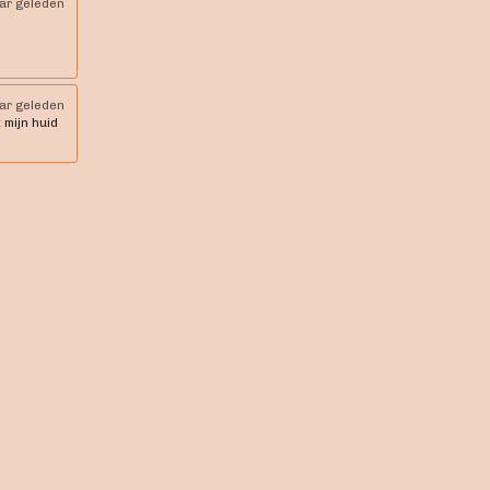
aar geleden
aar geleden
 mijn huid