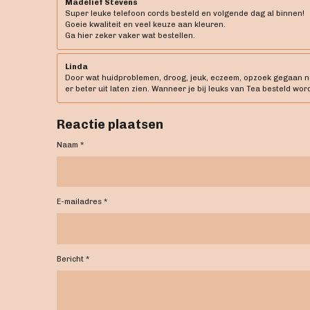
Madelief Stevens
Super leuke telefoon cords besteld en volgende dag al binnen!
Goeie kwaliteit en veel keuze aan kleuren.
Ga hier zeker vaker wat bestellen.
Linda
Door wat huidproblemen, droog, jeuk, eczeem, opzoek gegaan naar
er beter uit laten zien. Wanneer je bij leuks van Tea besteld word
Reactie plaatsen
Naam *
E-mailadres *
Bericht *