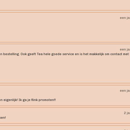
een j
een j
jn bestelling. Ook geeft Tea hele goede service en is het makkelijk om contact met
een j
eigenlijk! Ik ga je flink promoten!!
2 j
ken!