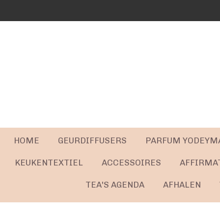
Ga
direct
naar
de
hoofdinhoud
HOME
GEURDIFFUSERS
PARFUM YODEYM
KEUKENTEXTIEL
ACCESSOIRES
AFFIRMA
TEA'S AGENDA
AFHALEN