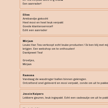
Een aanrader!
Ellen
Armbandje gekocht
Heel mooi en heel leuk verpakt
Goede klantenservice!!
Echt een aanrader
Mirjam
Leuks Van Tea verkoopt echt leuke producten.! Ik ben blij met mi
krijgen. Een webshop om te onthouden!
Dankjewel Tea!
Groetjes,
Mirjam
Ramona
Vandaag de wasdroger ballen binnen gekregen.
Ontzettend snel geleverd en mooi verpakt, zonde om uit te pakken 
Jessie Kuipers
Lekkere geuren, leuk ingepakt. Echt een cadeautje om uit te pak