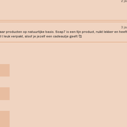
2 j
3 j
 producten op natuurlijke basis. Soap7 is een fijn product, ruikt lekker en heeft
 t leuk verpakt, alsof je jezelf een cadeautje geeft 🥰