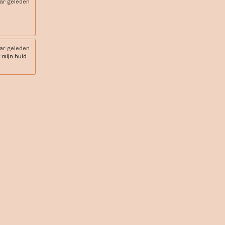
aar geleden
aar geleden
 mijn huid