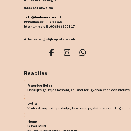
Roderwolderweg 1
9314TA Foxwolde
info@leuksvantea.nl
kvknummer: 90783646
btwnummer: NL004844100B17
Afhalen mogelijk op afspraak
F
I
W
a
n
h
c
s
a
Reacties
e
t
t
b
a
s
Maurice Heine
Heerlijke geurtjes besteld, zal snel terugkeren voor een nieuwe 
o
g
A
o
r
p
Lydia
k
a
p
Vrolijkst verpakte pakketje, leuk kaartje, vlotte verzending én he
m
Henny
Super leuk!
En Tea verpakt alles erg leuk❤️