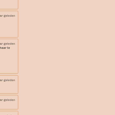
aar geleden
aar geleden
 haar te
aar geleden
aar geleden