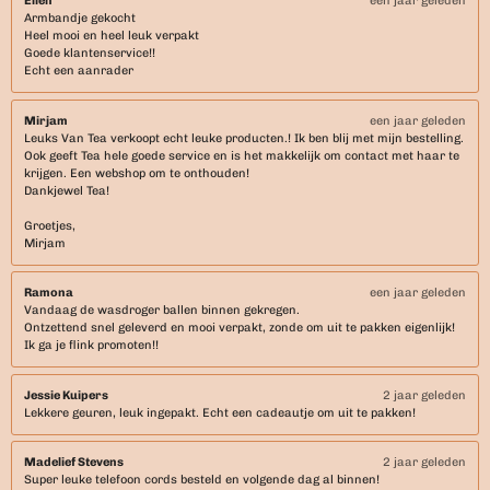
Ellen
een jaar geleden
Armbandje gekocht
Heel mooi en heel leuk verpakt
Goede klantenservice!!
Echt een aanrader
Mirjam
een jaar geleden
Leuks Van Tea verkoopt echt leuke producten.! Ik ben blij met mijn bestelling.
Ook geeft Tea hele goede service en is het makkelijk om contact met haar te
krijgen. Een webshop om te onthouden!
Dankjewel Tea!
Groetjes,
Mirjam
Ramona
een jaar geleden
Vandaag de wasdroger ballen binnen gekregen.
Ontzettend snel geleverd en mooi verpakt, zonde om uit te pakken eigenlijk!
Ik ga je flink promoten!!
Jessie Kuipers
2 jaar geleden
Lekkere geuren, leuk ingepakt. Echt een cadeautje om uit te pakken!
Madelief Stevens
2 jaar geleden
Super leuke telefoon cords besteld en volgende dag al binnen!