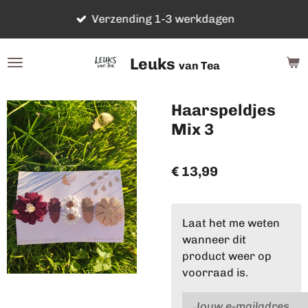
Ga
Verzending 1-3 werkdagen
direct
naar
Leuks
de
van Tea
hoofdinhoud
Haarspeldjes
Mix 3
€ 13,99
Laat het me weten
wanneer dit
product weer op
voorraad is.