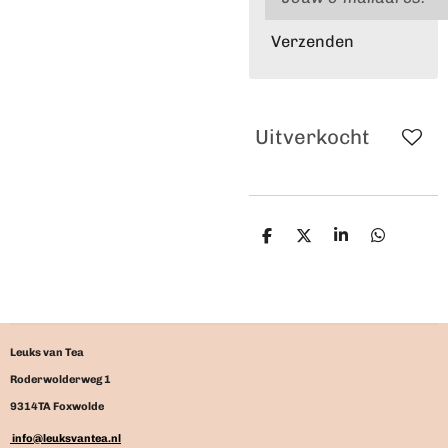
Verzenden
Uitverkocht
D
D
S
D
e
e
h
e
l
e
a
l
e
l
r
e
n
e
n
Leuks van Tea
Roderwolderweg 1
9314TA Foxwolde
info@leuksvantea.nl