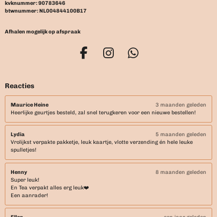
kvknummer: 90783646
btwnummer: NL004844100B17
Afhalen mogelijk op afspraak
F
I
W
a
n
h
c
s
a
Reacties
e
t
t
b
a
s
Maurice Heine
3 maanden geleden
Heerlijke geurtjes besteld, zal snel terugkeren voor een nieuwe bestellen!
o
g
A
o
r
p
Lydia
5 maanden geleden
k
a
p
Vrolijkst verpakte pakketje, leuk kaartje, vlotte verzending én hele leuke
m
spulletjes!
Henny
8 maanden geleden
Super leuk!
En Tea verpakt alles erg leuk❤️
Een aanrader!