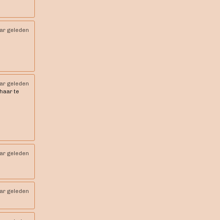
aar geleden
aar geleden
 haar te
aar geleden
aar geleden