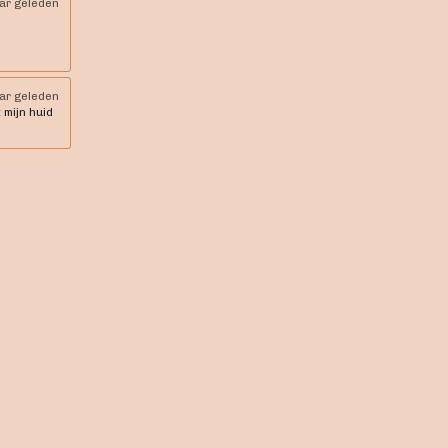
aar geleden
aar geleden
 mijn huid