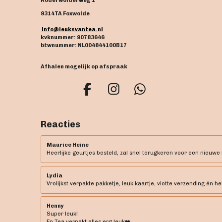
Roderwolderweg 1
9314TA Foxwolde
info@leuksvantea.nl
kvknummer: 90783646
btwnummer: NL004844100B17
Afhalen mogelijk op afspraak
F
I
W
a
n
h
c
s
a
Reacties
e
t
t
b
a
s
Maurice Heine
Heerlijke geurtjes besteld, zal snel terugkeren voor een nieuwe 
o
g
A
o
r
p
Lydia
k
a
p
Vrolijkst verpakte pakketje, leuk kaartje, vlotte verzending én he
m
Henny
Super leuk!
En Tea verpakt alles erg leuk❤️