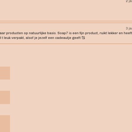
2 j
3 j
 producten op natuurlijke basis. Soap7 is een fijn product, ruikt lekker en heeft
 t leuk verpakt, alsof je jezelf een cadeautje geeft 🥰