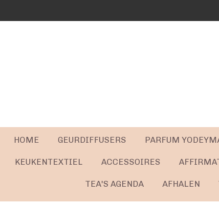
Ga
direct
naar
de
hoofdinhoud
HOME
GEURDIFFUSERS
PARFUM YODEYM
KEUKENTEXTIEL
ACCESSOIRES
AFFIRMA
TEA'S AGENDA
AFHALEN