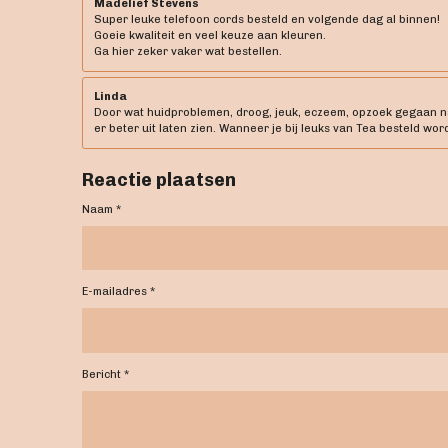
Madelief Stevens
Super leuke telefoon cords besteld en volgende dag al binnen!
Goeie kwaliteit en veel keuze aan kleuren.
Ga hier zeker vaker wat bestellen.
Linda
Door wat huidproblemen, droog, jeuk, eczeem, opzoek gegaan naar
er beter uit laten zien. Wanneer je bij leuks van Tea besteld word
Reactie plaatsen
Naam *
E-mailadres *
Bericht *