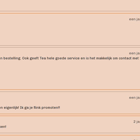
een j
een j
jn bestelling. Ook geeft Tea hele goede service en is het makkelijk om contact met
een j
eigenlijk! Ik ga je flink promoten!!
2 j
ken!