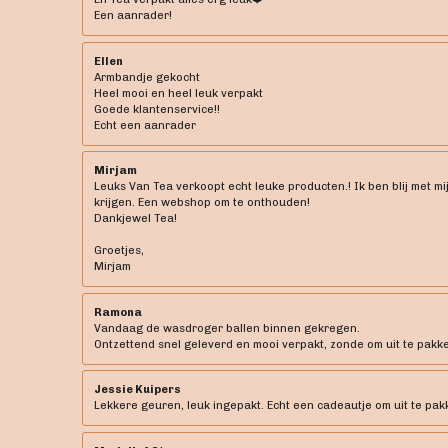
Een aanrader!
Ellen
Armbandje gekocht
Heel mooi en heel leuk verpakt
Goede klantenservice!!
Echt een aanrader
Mirjam
Leuks Van Tea verkoopt echt leuke producten.! Ik ben blij met mi
krijgen. Een webshop om te onthouden!
Dankjewel Tea!
Groetjes,
Mirjam
Ramona
Vandaag de wasdroger ballen binnen gekregen.
Ontzettend snel geleverd en mooi verpakt, zonde om uit te pakken 
Jessie Kuipers
Lekkere geuren, leuk ingepakt. Echt een cadeautje om uit te pak