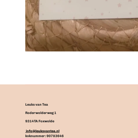
Leuks van Tea
Roderwolderweg 1
9314TA Foxwolde
info@leuksvantea.nl
kvknummer: 90783646