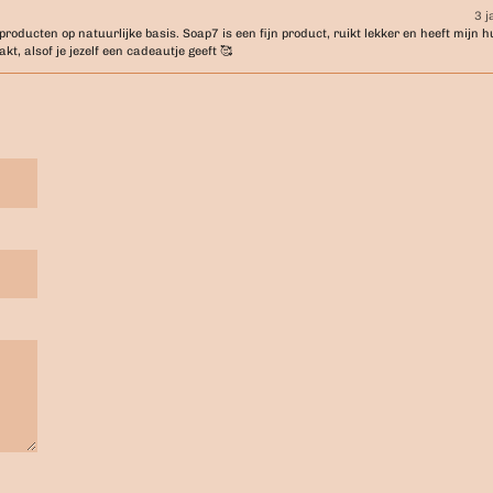
3 j
ducten op natuurlijke basis. Soap7 is een fijn product, ruikt lekker en heeft mijn hu
kt, alsof je jezelf een cadeautje geeft 🥰