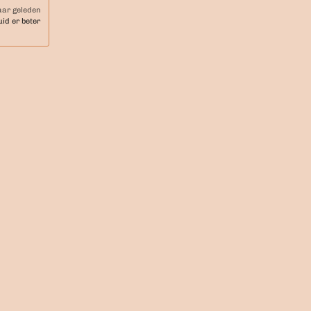
aar geleden
id er beter