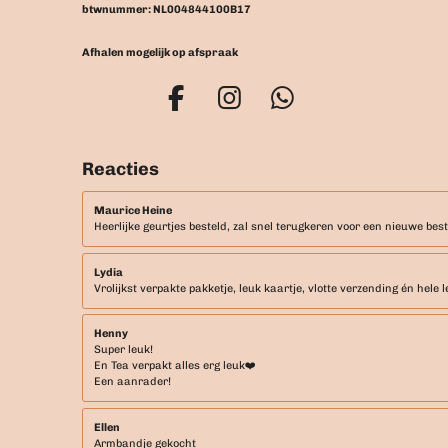
btwnummer: NL004844100B17
Afhalen mogelijk op afspraak
F
I
W
a
n
h
c
s
a
Reacties
e
t
t
b
a
s
Maurice Heine
Heerlijke geurtjes besteld, zal snel terugkeren voor een nieuwe best
o
g
A
o
r
p
Lydia
k
a
p
Vrolijkst verpakte pakketje, leuk kaartje, vlotte verzending én hele l
m
Henny
Super leuk!
En Tea verpakt alles erg leuk❤️
Een aanrader!
Ellen
Armbandje gekocht