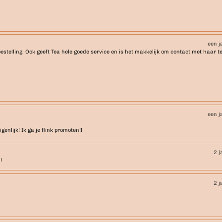
een j
estelling. Ook geeft Tea hele goede service en is het makkelijk om contact met haar te
een j
enlijk! Ik ga je flink promoten!!
2 j
!
2 j