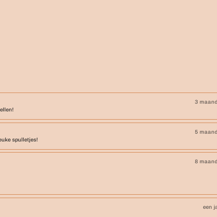
3 maand
ellen!
5 maand
euke spulletjes!
8 maand
een j