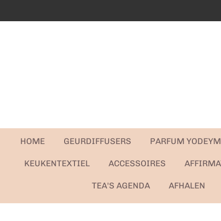
Ga
direct
naar
de
hoofdinhoud
HOME
GEURDIFFUSERS
PARFUM YODEY
KEUKENTEXTIEL
ACCESSOIRES
AFFIRMA
TEA'S AGENDA
AFHALEN