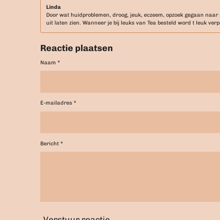
Linda
Door wat huidproblemen, droog, jeuk, eczeem, opzoek gegaan naar pro
uit laten zien. Wanneer je bij leuks van Tea besteld word t leuk verpa
Reactie plaatsen
Naam *
E-mailadres *
Bericht *
Verstuur reactie