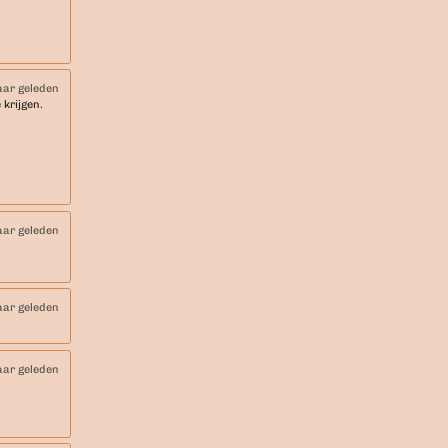
aar geleden
 krijgen.
aar geleden
aar geleden
aar geleden