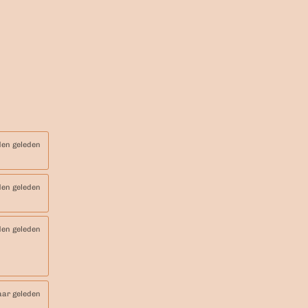
en geleden
en geleden
en geleden
aar geleden