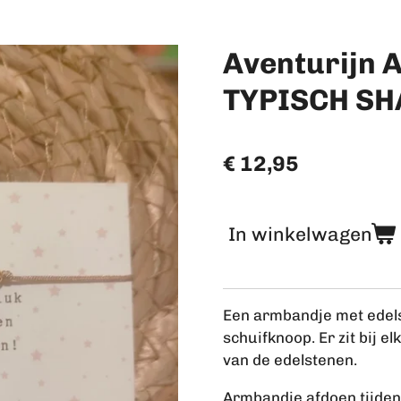
Aventurijn A
TYPISCH S
€ 12,95
In winkelwagen
Een armbandje met edels
schuifknoop. Er zit bij 
van de edelstenen.
Armbandje afdoen tijde