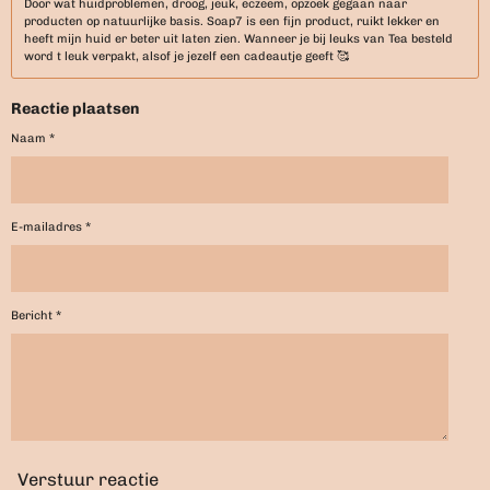
Door wat huidproblemen, droog, jeuk, eczeem, opzoek gegaan naar
producten op natuurlijke basis. Soap7 is een fijn product, ruikt lekker en
heeft mijn huid er beter uit laten zien. Wanneer je bij leuks van Tea besteld
word t leuk verpakt, alsof je jezelf een cadeautje geeft 🥰
Reactie plaatsen
Naam *
E-mailadres *
Bericht *
Verstuur reactie