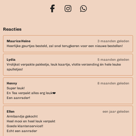
F
I
W
a
n
h
c
s
a
Reacties
e
t
t
b
a
s
Maurice Heine
3 maanden geleden
Heerlijke geurtjes besteld, zal snel terugkeren voor een nieuwe bestellen!
o
g
A
o
r
p
Lydia
5 maanden geleden
k
a
p
Vrolijkst verpakte pakketje, leuk kaartje, vlotte verzending én hele leuke
m
spulletjes!
Henny
8 maanden geleden
Super leuk!
En Tea verpakt alles erg leuk❤️
Een aanrader!
Ellen
een jaar geleden
Armbandje gekocht
Heel mooi en heel leuk verpakt
Goede klantenservice!!
Echt een aanrader