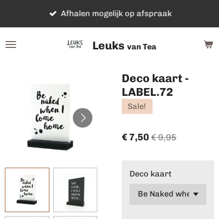
Ga
Afhalen mogelijk op afspraak
direct
naar
Leuks
de
van Tea
hoofdinhoud
Deco kaart -
LABEL.72
Sale!
€ 7,50
€ 9,95
Deco kaart