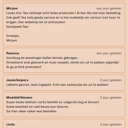
Mirjam
een jaar geleden
Leuks Van Tea verkoopt echt leuke producten.! Ik ben blij met mijn bestelling.
Ook geeft Tea hele goede service en is het makkelijk om contact met haar te
krijgen. Een webshop om te onthouden!
Dankjewel Tea!
Groetjes,
Mirjam
Ramona
een jaar geleden
Vandaag de wasdroger ballen binnen gekregen.
Ontzettend snel geleverd en mooi verpakt, zonde om uit te pakken eigenlijk!
Ik ga je flink promoten!!
Jessie Kuipers
2 jaar geleden
Lekkere geuren, leuk ingepakt. Echt een cadeautje om uit te pakken!
Madelief Stevens
2 jaar geleden
Super leuke telefoon cords besteld en volgende dag al binnen!
Goeie kwaliteit en veel keuze aan kleuren.
Ga hier zeker vaker wat bestellen.
Linda
3 jaar geleden