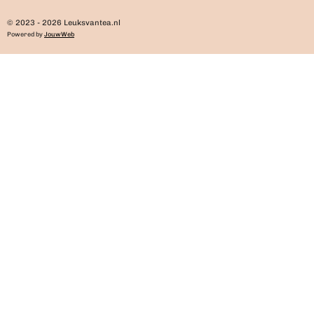
© 2023 - 2026 Leuksvantea.nl
Powered by
JouwWeb