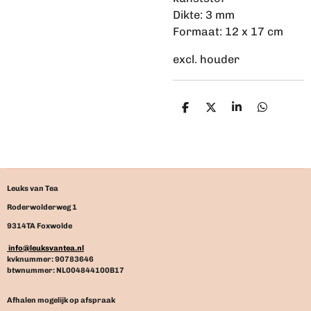
Dikte: 3 mm
Formaat: 12 x 17 cm
excl. houder
D
D
S
D
e
e
h
e
l
e
a
l
e
l
r
e
n
e
n
Leuks van Tea
Roderwolderweg 1
9314TA Foxwolde
info@leuksvantea.nl
kvknummer: 90783646
btwnummer: NL004844100B17
Afhalen mogelijk op afspraak