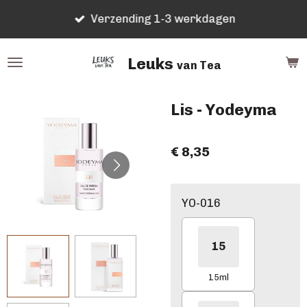
Ga
Verzending 1-3 werkdagen
direct
naar
Leuks
de
van Tea
hoofdinhoud
Lis - Yodeyma
€ 8,35
YO-016
15
15ml