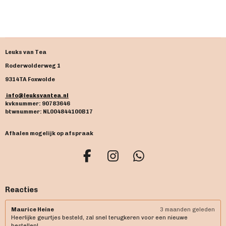
e
e
h
e
l
e
a
l
e
l
r
e
n
e
n
Leuks van Tea
Roderwolderweg 1
9314TA Foxwolde
info@leuksvantea.nl
kvknummer: 90783646
btwnummer: NL004844100B17
Afhalen mogelijk op afspraak
F
I
W
a
n
h
c
s
a
Reacties
e
t
t
b
a
s
Maurice Heine
3 maanden geleden
Heerlijke geurtjes besteld, zal snel terugkeren voor een nieuwe
o
g
A
bestellen!