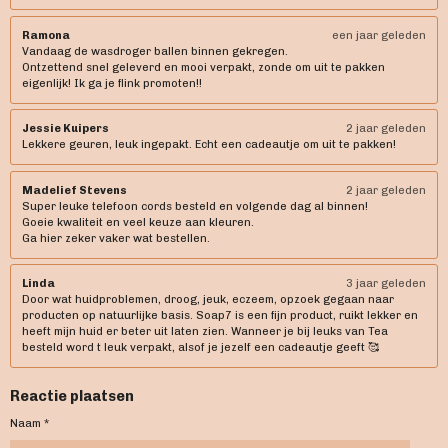
Ramona
een jaar geleden
Vandaag de wasdroger ballen binnen gekregen.
Ontzettend snel geleverd en mooi verpakt, zonde om uit te pakken
eigenlijk! Ik ga je flink promoten!!
Jessie Kuipers
2 jaar geleden
Lekkere geuren, leuk ingepakt. Echt een cadeautje om uit te pakken!
Madelief Stevens
2 jaar geleden
Super leuke telefoon cords besteld en volgende dag al binnen!
Goeie kwaliteit en veel keuze aan kleuren.
Ga hier zeker vaker wat bestellen.
Linda
3 jaar geleden
Door wat huidproblemen, droog, jeuk, eczeem, opzoek gegaan naar
producten op natuurlijke basis. Soap7 is een fijn product, ruikt lekker en
heeft mijn huid er beter uit laten zien. Wanneer je bij leuks van Tea
besteld word t leuk verpakt, alsof je jezelf een cadeautje geeft 🥰
Reactie plaatsen
Naam *