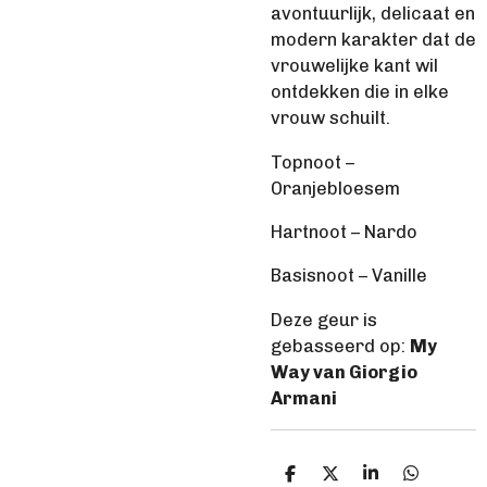
avontuurlijk, delicaat en
modern karakter dat de
vrouwelijke kant wil
ontdekken die in elke
vrouw schuilt.
Topnoot
–
Oranjebloesem
Hartnoot – Nardo
Basisnoot – Vanille
Deze geur is
gebasseerd op:
My
Way van Giorgio
Armani
D
D
S
D