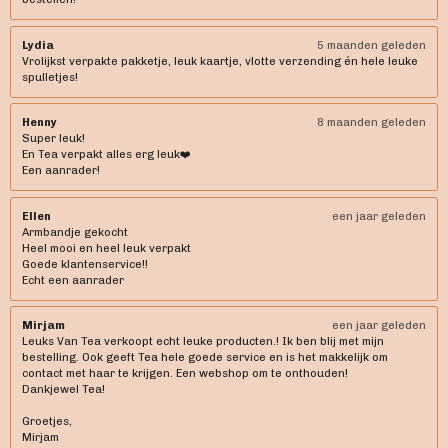
o
r
p
k
a
p
Lydia
5 maanden geleden
m
Vrolijkst verpakte pakketje, leuk kaartje, vlotte verzending én hele leuke
spulletjes!
Henny
8 maanden geleden
Super leuk!
En Tea verpakt alles erg leuk❤️
Een aanrader!
Ellen
een jaar geleden
Armbandje gekocht
Heel mooi en heel leuk verpakt
Goede klantenservice!!
Echt een aanrader
Mirjam
een jaar geleden
Leuks Van Tea verkoopt echt leuke producten.! Ik ben blij met mijn
bestelling. Ook geeft Tea hele goede service en is het makkelijk om
contact met haar te krijgen. Een webshop om te onthouden!
Dankjewel Tea!
Groetjes,
Mirjam