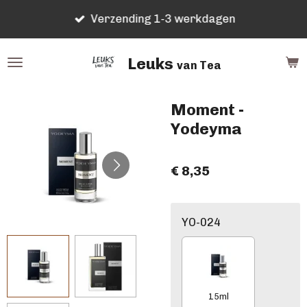
Ga
Verzending 1-3 werkdagen
direct
naar
Leuks
de
van Tea
hoofdinhoud
Moment -
Yodeyma
€ 8,35
YO-024
15ml