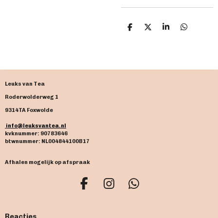
D
D
S
D
e
e
h
e
l
e
a
l
e
l
r
e
n
e
n
Leuks van Tea
Roderwolderweg 1
9314TA Foxwolde
info@leuksvantea.nl
kvknummer: 90783646
btwnummer: NL004844100B17
Afhalen mogelijk op afspraak
F
I
W
a
n
h
c
s
a
Reacties