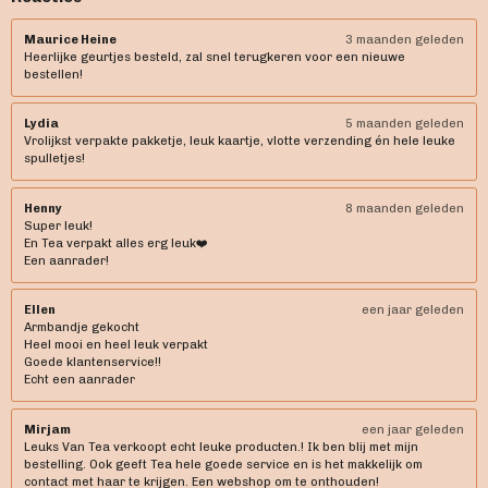
e
t
t
b
a
s
Maurice Heine
3 maanden geleden
Heerlijke geurtjes besteld, zal snel terugkeren voor een nieuwe
o
g
A
bestellen!
o
r
p
k
a
p
Lydia
5 maanden geleden
m
Vrolijkst verpakte pakketje, leuk kaartje, vlotte verzending én hele leuke
spulletjes!
Henny
8 maanden geleden
Super leuk!
En Tea verpakt alles erg leuk❤️
Een aanrader!
Ellen
een jaar geleden
Armbandje gekocht
Heel mooi en heel leuk verpakt
Goede klantenservice!!
Echt een aanrader
Mirjam
een jaar geleden
Leuks Van Tea verkoopt echt leuke producten.! Ik ben blij met mijn
bestelling. Ook geeft Tea hele goede service en is het makkelijk om
contact met haar te krijgen. Een webshop om te onthouden!