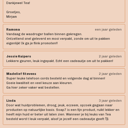
Dankjewel Tea!
Groetjes,
Mirjam
Ramona
een jaar geleden
Vandaag de wasdroger ballen binnen gekregen.
Ontzettend snel geleverd en mooi verpakt, zonde om uit te pakken
eigenlijk! Ik ga je flink promoten!!
Jessie Kuipers
2 jaar geleden
Lekkere geuren, leuk ingepakt. Echt een cadeautje om uit te pakken!
Madelief Stevens
2 jaar geleden
Super leuke telefoon cords besteld en volgende dag al binnen!
Goeie kwaliteit en veel keuze aan kleuren.
Ga hier zeker vaker wat bestellen.
Linda
3 jaar geleden
Door wat huidproblemen, droog, jeuk, eczeem, opzoek gegaan naar
producten op natuurlijke basis. Soap7 is een fijn product, ruikt lekker en
heeft mijn huid er beter uit laten zien. Wanneer je bij leuks van Tea
besteld word t leuk verpakt, alsof je jezelf een cadeautje geeft 🥰